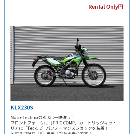
Rental Only円
KLX230S
Moto-TechnixのKLXは一味違う！
フロントフォークに［TRIC COMP］カートリッジキット
リアに［Tec-5.2］パフォーマンスショックを装着！！
足付き良好な［S］モデルだから安心です！