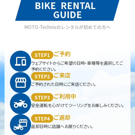
BIKE RENTAL
GUIDE
MOTO-Technixのレンタルが初めての方へ
ご予約
STEP1
ウェブサイトからご希望の日時・車種等を選択してご
予約ください。
ご来店
STEP2
ご予約された日時にご来店ください。
ご利用中
STEP3
安全運転を心がけてツーリングをお楽しみください。
ご返却
STEP4
返却日時に店舗へお戻りください。