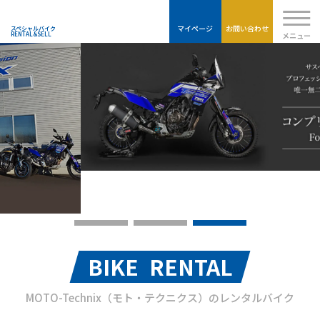
Moto-
TECHNIX
マイページ
お問い合わせ
スペシャルバイク
メニュー
RENTAL&SELL
BIKE RENTAL
MOTO-Technix（モト・テクニクス）のレンタルバイク