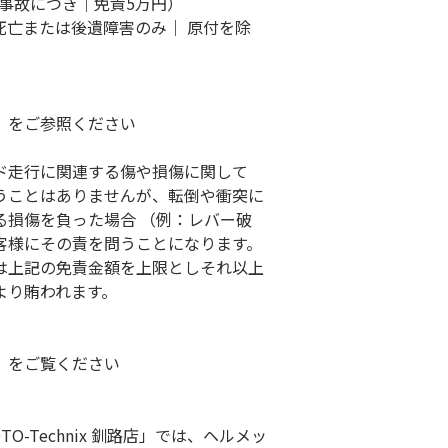
（1事故につき｜免責5万円）
（死亡または後遺障害のみ｜ 原付を除
）をご参照ください
ド走行に関連する傷や損傷に関して
うことはありませんが、転倒や衝突に
る損傷を負った場合 （例：レバー破
客様にその責を問うことになります。
は上記の免責金額を上限としそれ以上
より賄われます。
）をご覧ください
O-Technix 釧路店」では、ヘルメッ