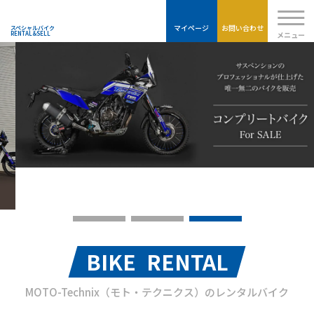
Moto-
TECHNIX
マイページ
お問い合わせ
スペシャルバイク
メニュー
RENTAL&SELL
BIKE RENTAL
MOTO-Technix（モト・テクニクス）のレンタルバイク