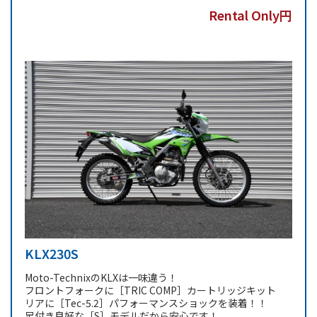
Rental Only円
KLX230S
Moto-TechnixのKLXは一味違う！
フロントフォークに［TRIC COMP］カートリッジキット
リアに［Tec-5.2］パフォーマンスショックを装着！！
足付き良好な［S］モデルだから安心です！