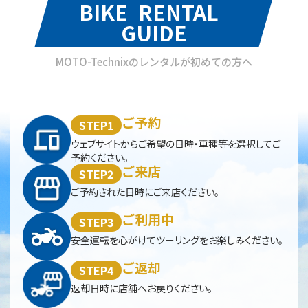
BIKE RENTAL
GUIDE
MOTO-Technixのレンタルが初めての方へ
ご予約
STEP1
ウェブサイトからご希望の日時・車種等を選択してご
予約ください。
ご来店
STEP2
ご予約された日時にご来店ください。
ご利用中
STEP3
安全運転を心がけてツーリングをお楽しみください。
ご返却
STEP4
返却日時に店舗へお戻りください。